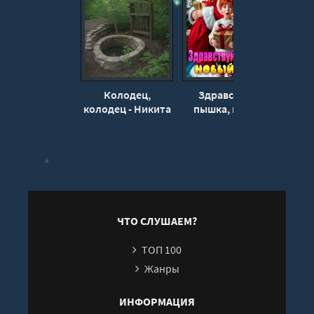
Колодец,
Здравствуй,
колодец - Никита
пышка, новый
Нов
Мищенко
год! - Инга
под
Максимовская
ЧТО СЛУШАЕМ?
ТОП 100
Жанры
ИНФОРМАЦИЯ