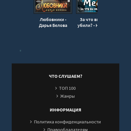
Любовники -
За что вы меня
Кошм
Дарья Белова
убили? - Наталья
Ро
Владимирова
ЧТО СЛУШАЕМ?
ТОП 100
Жанры
ИНФОРМАЦИЯ
Политика конфиденциальности
Правообладателям