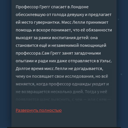
Профессор Грегг спасает в Лондоне
обессилевшую от голода девушку и предлагает
ей место гувернантки. Мисс Лелли принимает
помощь и вскоре понимает, что её обязанности
выходят за рамки воспитания детей: она
становится ещё и незаменимой помощницей
профессора.Сам Грегг занят загадочными
опытами и ради них даже отправляется в Уэльс.
Долгое время мисс Лелли не догадывается,
чему он посвящает свои исследования, но всё
меняется, когда профессор однажды уходит и
не возвращается несколько дней. Тогда у неё
появляется шанс выяснить, с чем — или с кем —
на самом деле работал её
Развернуть полностью
наниматель.Подробнее на сайте Книга в Ухе:
https://knigavuhe.org/book/chjornaja-pechat-1/