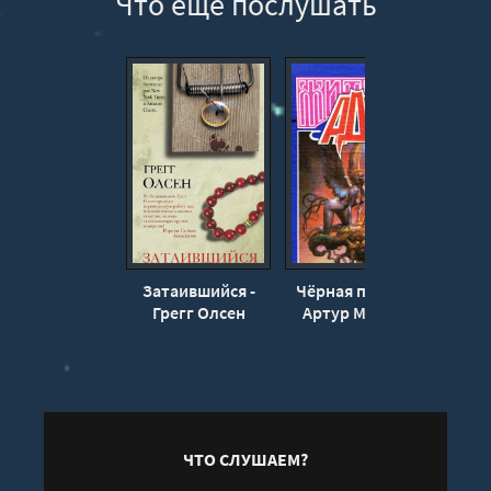
Что еще послушать
Затаившийся -
Чёрная печать -
Не го
Грегг Олсен
Артур Мейчен
- Г
ЧТО СЛУШАЕМ?