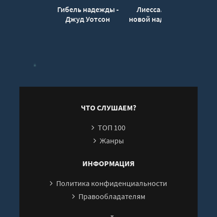
Гибель надежды -
Лиесса. Свет
Луч 
Джуд Уотсон
новой надежды -
Т
Кристина
Высоцкая
ЧТО СЛУШАЕМ?
ТОП 100
Жанры
ИНФОРМАЦИЯ
Политика конфиденциальности
Правообладателям