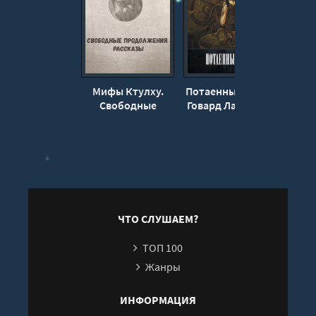
Мифы Ктулху.
Потаенный ужас -
Полн
Свободные
Говард Лавкрафт
со
продолжения.
Гова
Рассказы - Брайан
Ламли
ЧТО СЛУШАЕМ?
ТОП 100
Жанры
ИНФОРМАЦИЯ