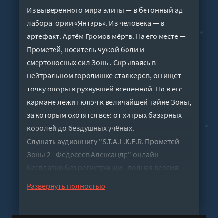
Из выверенного мира элиты — в бетонный ад
лаборатории «Янтарь». Из человека — в
артефакт. Артём Громов мёртв. На его месте —
Прометей, носитель чужой боли и
смертоносных сил Зоны. Скрываясь в
нейтральном городишке сталкеров, он ищет
точку опоры в рухнувшей вселенной. Но в его
кармане лежит ключ к величайшей тайне Зоны,
за которым охотятся все: от хитрых базарных
королей до бездушных учёных.
Слушать аудиокнигу "S.T.A.L.K.E.R. Прометей
Зоны 2 - Федосеев Александр" онлайн
бесплатно без регистрации - полная версия
Развернуть полностью