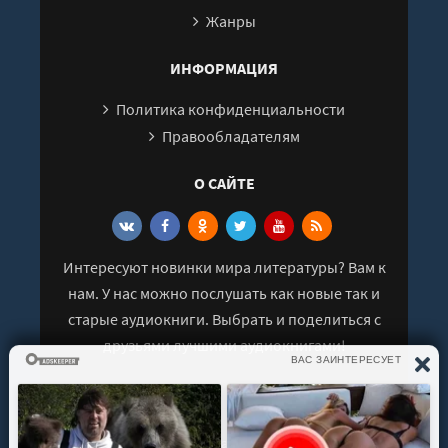
Жанры
28
29
ИНФОРМАЦИЯ
30
Политика конфиденциальности
31
Правообладателям
32
33
О САЙТЕ
34
35
Интересуют новинки мира литературы? Вам к
36
нам. У нас можно послушать как новые так и
37
старые аудиокниги. Выбрать и поделиться с
друзьями лучшими аудиокнигами!
© 2021 - 2026 kniga-audio.net. Все права