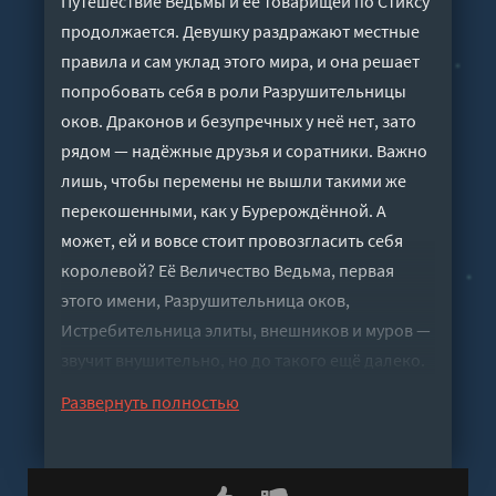
Путешествие Ведьмы и её товарищей по Стиксу
продолжается. Девушку раздражают местные
правила и сам уклад этого мира, и она решает
попробовать себя в роли Разрушительницы
оков. Драконов и безупречных у неё нет, зато
рядом — надёжные друзья и соратники. Важно
лишь, чтобы перемены не вышли такими же
перекошенными, как у Бурерождённой. А
может, ей и вовсе стоит провозгласить себя
королевой? Её Величество Ведьма, первая
этого имени, Разрушительница оков,
Истребительница элиты, внешников и муров —
звучит внушительно, но до такого ещё далеко.
Впереди — долгий, трудный путь, и только
Развернуть полностью
время покажет, куда он приведёт Ведьму.
Слушать аудиокнигу "Ведьма в Стиксе 2 -
Сапронов Евгений" онлайн бесплатно без