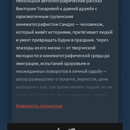
Небольшой автобиографический рассказ
Виктории Токаревой о давней дружбе с
харизматичным грузинским
кинематографистом Сандро — человеком,
который живёт историями, притягивает людей
и умеет превращать будни в праздник. Через
эпизоды из его жизни — от творческой
молодости и кинематографической среды до
эмиграции, испытаний здоровьем и
неожиданных поворотов в личной судьбе —
автор размышляет о таланте, верности, цене
выбора и о том, как время меняет людей, но не
отменяет близости. Финал выводит к тихому
наблюдению: жизнь сложнее любых сюжетов и
Развернуть полностью
всегда звучит сразу в нескольких «голосах».
Слушать аудиокнигу "Фуга Баха - Токарева
Виктория" онлайн бесплатно без регистрации -