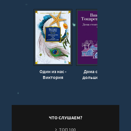
Один из нас -
Дома стоят
К
Виктория
дольше, чем
В
Токарева
люди - Виктория
Т
Токарева
ЧТО СЛУШАЕМ?
ТОП 100