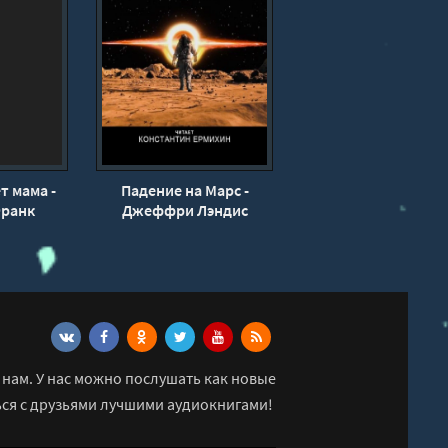
т мама -
Падение на Марс -
Франк
Джеффри Лэндис
нам. У нас можно послушать как новые
ься с друзьями лучшими аудиокнигами!