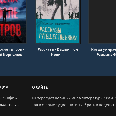
осле титров -
Рассказы - Вашингтон
Когда умирае
ей Корнелюк
Ирвинг
Радмила 
ЦИЯ
О САЙТЕ
денциальности
Интересуют новинки мира литературы? Вам к 
адателям
так и старые аудиокниги. Выбрать и поделит