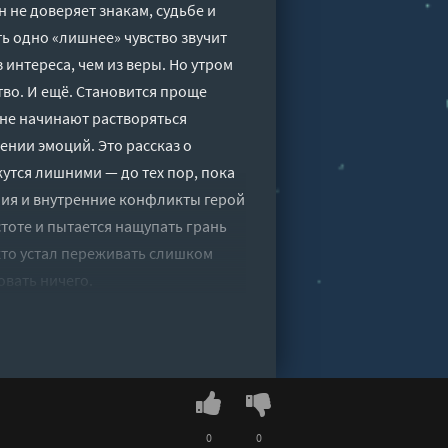
н не доверяет знакам, судьбе и
ь одно «лишнее» чувство звучит
 интереса, чем из веры. Но утром
тво. И ещё. Становится проще
 не начинают растворяться
ении эмоций. Это рассказ о
жутся лишними — до тех пор, пока
ния и внутренние конфликты герой
тоте и пытается нащупать грань
кто устал переживать слишком
овать ничего.
Алексей" онлайн бесплатно без
0
0