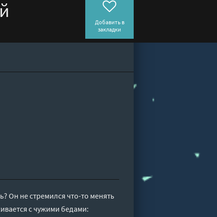
ей
Добавить в
закладки
ь? Он не стремился что-то менять
ивается с чужими бедами: