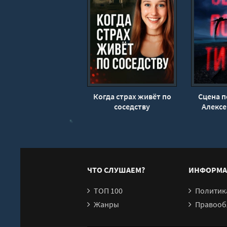
17
18
19
20
21
22
Когда страх живёт по
Сцена п
23
соседству
Алекс
24
25
26
27
ЧТО СЛУШАЕМ?
ИНФОРМА
28
ТОП 100
Политика конфи
29
Жанры
Правообл
30