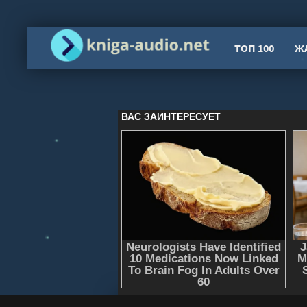
ТОП 100
Ж