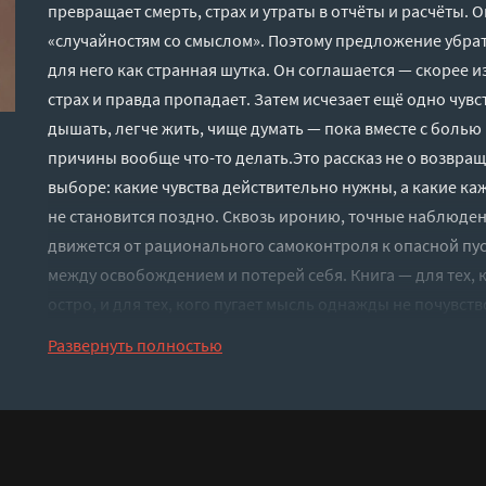
превращает смерть, страх и утраты в отчёты и расчёты. О
«случайностям со смыслом». Поэтому предложение убрат
для него как странная шутка. Он соглашается — скорее из
страх и правда пропадает. Затем исчезает ещё одно чувс
дышать, легче жить, чище думать — пока вместе с болью
причины вообще что-то делать.Это рассказ не о возвращ
выборе: какие чувства действительно нужны, а какие ка
не становится поздно. Сквозь иронию, точные наблюде
движется от рационального самоконтроля к опасной пус
между освобождением и потерей себя. Книга — для тех, 
остро, и для тех, кого пугает мысль однажды не почувств
Слушать аудиокнигу "Если исчезнут чувства - Корнелюк 
Развернуть полностью
регистрации - полная версия