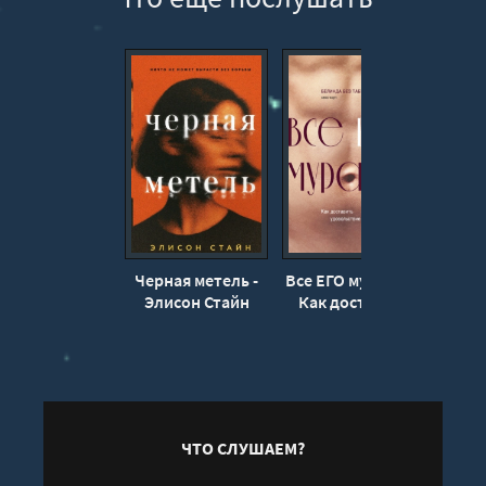
Черная метель -
Все ЕГО мурашки.
Элисон Стайн
Как доставить
прев
удовольствие
мужчине -
Н
Белинда Без Табу
ЧТО СЛУШАЕМ?