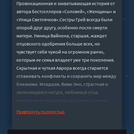
Провокационная и захватывающая история от
автора бестселлеров «Соловей», «Женщины» и
«Улица Светлячков».Сестры Грей всегда были
опорой друг другу, особенно после смерти
матери. Умница Вайнона, старшая, жаждет
отцовского одобрения больше всех, но
чувствует себя чужой на огромном ранчо,
которым ее семья владеет уже три поколения.
Скрытная и чуткая Аврора всегда старается
сглаживать конфликты и сохранить мир между
близкими. Младшая, Виви-Энн, страстная и
увлекающаяся натура, любимица отца,
красавица и звезда семьиОднажды в город
приезжает незнакомец, Виви-Энн впервые
Развернуть полностью
влюбляется по-настоящему и делает выбор,
следуя голосу сердца, а не долга. Ее роковое
решение приводит к катастрофе и ставит под