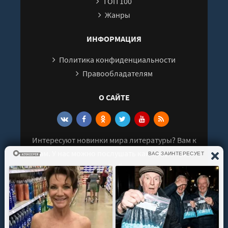
ТОП 100
Глава 26
Жанры
Глава 27
Глава 28
ИНФОРМАЦИЯ
Глава 29
Политика конфиденциальности
Глава 30
Правообладателям
О САЙТЕ
Интересуют новинки мира литературы? Вам к
нам. У нас можно послушать как новые так и
старые аудиокниги. Выбрать и поделиться с
друзьями лучшими аудиокнигами!