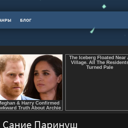
АНРЫ
БЛОГ
- Сание Паринуш