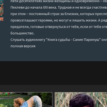
пяти десятилетиях жизни женщины и одновременно – об
Пехлеви до начала XXI века. Трудная и не всегда счастлив
при этом – постоянный страх за близких, которых пресл
провозглашают героями, но могут и лишить жизни. А ряд
предатели, готовые отвернуться от тебя, если от тебя о
большинство.
Слушать аудиокнигу "Книга судьбы - Сание Паринуш" он
полная версия