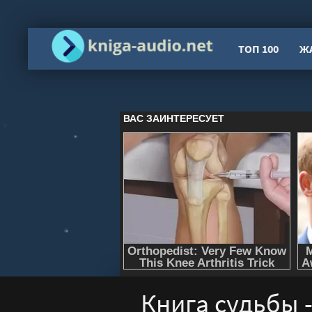
ТОП 100
Ж
Книга судьбы 