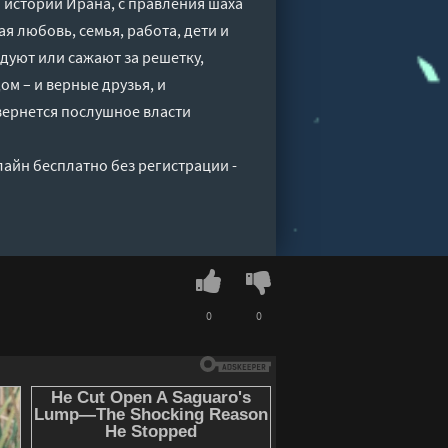
 истории Ирана, с правления шаха
ая любовь, семья, работа, дети и
едуют или сажают за решетку,
ом – и верные друзья, и
твернется послушное власти
лайн бесплатно без регистрации -
0
0