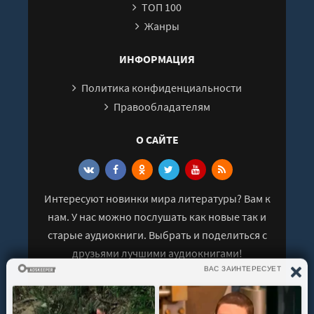
ТОП 100
27
Жанры
28
29
ИНФОРМАЦИЯ
30
Политика конфиденциальности
31
Правообладателям
32
О САЙТЕ
33
34
35
Интересуют новинки мира литературы? Вам к
36
нам. У нас можно послушать как новые так и
37
старые аудиокниги. Выбрать и поделиться с
38
друзьями лучшими аудиокнигами!
39
40
41