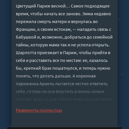
Цветущий Париж весной… Самое подходящее
время, чтобы начать все заново. Эмма недавно
пережила смерть матери и вернулась во
Францию, к своим истокам, — наладить связь с
бабушкой и, возможно, добраться до семейной
тайны, которую мама так и не успела открыть.
Шарлотта приезжает в Париж, чтобы прийти в
себя и расставить все по местам: ее, казалось
бы, крепкий брак пошатнулся, и теперь нужно
понять, что делать дальше. А коренная
парижанка Ариель пытается честно ответить
себе, готова ли она впустить в жизнь новые
чувства, ведь со дня гибели мужа прошло всего
несколько лет. Этих трех женщин объединяет
Развернуть полностью
одно — искренняя любовь к цветам и
парижским садам. На тропинках тихих зеленых