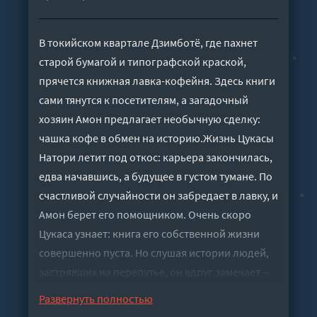
В токийском квартале Дзимботё, где пахнет
старой бумагой и типографской краской,
прячется книжная лавка-кофейня. Здесь книги
сами тянутся к посетителям, а загадочный
хозяин Амон предлагает необычную сделку:
чашка кофе в обмен на историю.Жизнь Цукасы
Натори летит под откос: карьера закончилась,
едва начавшись, а будущее в густом тумане. По
счастливой случайности он забредает в лавку, и
Амон берет его помощником. Очень скоро
Цукаса узнает: книга его собственной жизни
совершенно пуста. Но слушая истории людей,
застрявших на перепутье, он вдруг замечает –
его судьба начинает меняться, а белые
Развернуть полностью
страницы понемногу заполняются