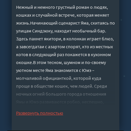
Нежный и немного грустный роман о людях,
кошках и случайной встрече, которая меняет
жизнь.Начинающий сценарист Яма, скитаясь по
улицам Синдзюку, находит необычный бар.
Здесь пахнет якитори, в колонках играет блюз,
а завсегдатаи с азартом спорят, кто из местных
котов в следующий раз покажется в кухонном
окошке.В этом тесном, шумном и по-своему
уютном месте Яма знакомится с Юмэ –
молчаливой официанткой, которой куда
проще в обществе кошек, чем людей. Среди
ночных огней большого города отношения
Ямы и Юмэ развиваются робко, неспешно,
даруя им хрупкую надежду – на дружбу, на
Развернуть полностью
любовь и на то, что их маленький мир можно
спасти.