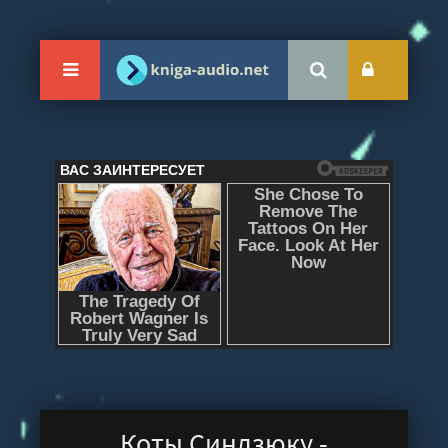
Коты Синдзюку -