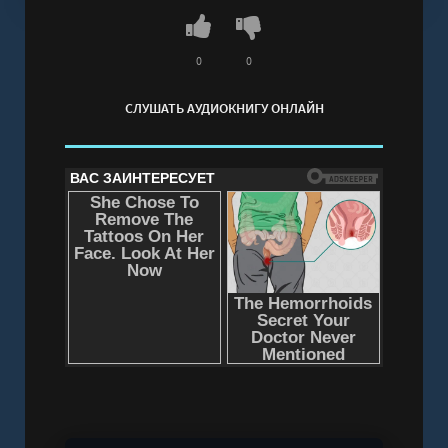
Слушать аудиокнигу "Коты Синдзюку - Сукегава
Дуриан" онлайн бесплатно без регистрации -
полная версия
0
0
СЛУШАТЬ АУДИОКНИГУ ОНЛАЙН