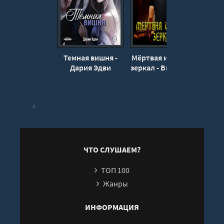
Темная вишня -
Мёртвая иллюзия
Отце
Дария Эдви
зеркал - Виктория
де
Шорикова
ЧТО СЛУШАЕМ?
ТОП 100
Жанры
ИНФОРМАЦИЯ