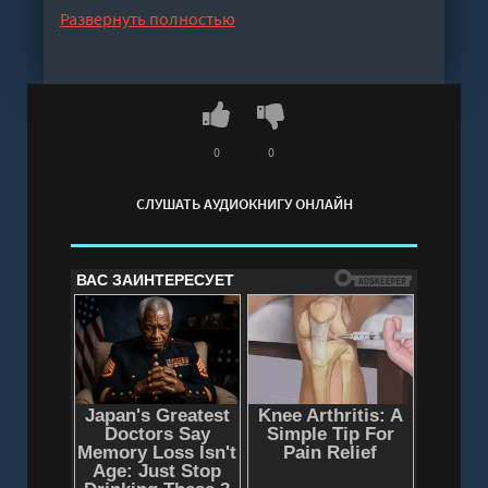
трех дней после смерти отца. Но стоит лишь
Развернуть полностью
последовать за историями, рассказанными на
похоронах, как перед читателем предстает
суровое семидесятилетие новейшей корейской
истории.«Ироничный стиль автора вскрывает
трагедии эпохи, где идеалы сталкивались друг
0
0
с другом» – Мун Чжэин, бывший президент
СЛУШАТЬ АУДИОКНИГУ ОНЛАЙН
Республики Корея
Слушать аудиокнигу "Дневник освобождения
моего отца - Чон Чиа" онлайн бесплатно без
регистрации - полная версия