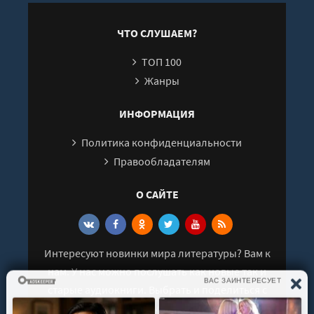
Часть 23
М
Часть 24
ЧТО СЛУШАЕМ?
Часть 25
ТОП 100
Послесловие автора
Жанры
ИНФОРМАЦИЯ
Политика конфиденциальности
Правообладателям
О САЙТЕ
Интересуют новинки мира литературы? Вам к
нам. У нас можно послушать как новые так и
старые аудиокниги. Выбрать и поделиться с
друзьями лучшими аудиокнигами!