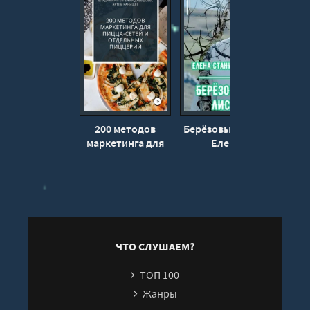
200 методов
Берёзовый лист -
Е
маркетинга для
Елена
по
пицца-сетей и
Станиславова
Мар
отдельных
пиццерий -
Владимир
Давыдов
ЧТО СЛУШАЕМ?
ТОП 100
Жанры