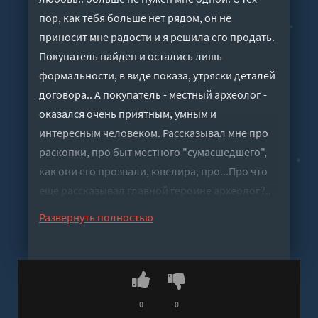
пор, как тебя больше нет рядом, он не
приносит мне радости и я решила его продать.
Покупатель найден и остались лишь
формальности, в виде показа, утряски деталей
договора.. А покупатель - местный археолог -
оказался очень приятным, умным и
интересным человеком. Рассказывал мне про
раскопки, про быт местного "сумасшедшего",
как они его прозвали, ювелира, про...Про что
еще рассказывал главной героине археолог?..
Слушать аудиокнигу "Загадка торопецкого
Развернуть полностью
ювелира - Елена Станиславова" онлайн
бесплатно без регистрации - полная версия
0
0