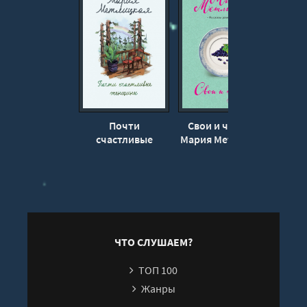
Почти
Свои и чужие -
Её 
счастливые
Мария Метлицкая
гер
женщины - Мария
М
Метлицкая
ЧТО СЛУШАЕМ?
ТОП 100
Жанры