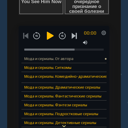
типичные англичанеи откуда взялась мода на
пуховики в стиле 80-х. СодержаниеОт
автораСиткомы«Друзья»«Как я встретил вашу
маму»«Теория большого взрыва»Комедийно-
00:00
драматические сериалы«Секс в большом
городе»«Эмили в Париже»«Удивительная
миссис Мейзел»Драматические
сериалы«Почему женщины убивают»«Большая
Мода и сериалы. От автора
маленькая ложь»«Убивая Еву»Фантастические
Мода и сериалы. Ситкомы
сериалы«Доктор Кто»«Очень странные
Мода и сериалы. Комедийно-драматические сериалы
дела»«Мир дикого Запада»Фэнтези
Мода и сериалы. Драматические сериалы
сериалы«Игра престолов»«Карнивал
Роу»«Уэнсдей»Подростковые
Мода и сериалы. Фантастические сериалы
сериалы«Сплетница»«Эйфория»«Половое
Мода и сериалы. Фэнтези сериалы
воспитание»Детективные
Мода и сериалы. Подростковые сериалы
сериалы«Шерлок»«Пуаро Агаты Кристи»«Твин
Мода и сериалы. Детективные сериалы
Пикс»Корпоративные