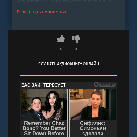
моду уже в XXI веке?«Игра престолов»,
Развернуть полностью
«Друзья», «Эйфория», «Аббатство Даунтон» –
многие сериалы повлияли и продолжают
влиять на модную индустрию. Анна Баштовая
на примере культовых телевизионных
проектов демонстрирует связь между
0
0
образами героев и модными тенденциями во
СЛУШАТЬ АУДИОКНИГУ ОНЛАЙН
всем мире.С этой книгой вы сможете
погрузиться в мир стиля и свободы
самовыражения, стать профи в разработке
своего собственного видения моды и научитесь
сочетать предметы гардероба разных цветов,
фактур и рисунков.А также узнаете:что такое
вневременные трендыв чем изюминка Рейчел
Грин и Арьи Старкпочему в «Половом
воспитании» англичане не выглядят как