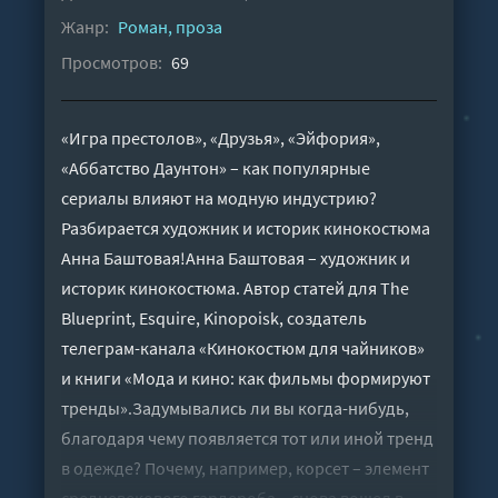
Жанр:
Роман, проза
Просмотров:
69
«Игра престолов», «Друзья», «Эйфория»,
«Аббатство Даунтон» – как популярные
сериалы влияют на модную индустрию?
Разбирается художник и историк кинокостюма
Анна Баштовая!Анна Баштовая – художник и
историк кинокостюма. Автор статей для The
Blueprint, Esquire, Kinopoisk, создатель
телеграм-канала «Кинокостюм для чайников»
и книги «Мода и кино: как фильмы формируют
тренды».Задумывались ли вы когда-нибудь,
благодаря чему появляется тот или иной тренд
в одежде? Почему, например, корсет – элемент
средневекового гардероба – снова вошел в