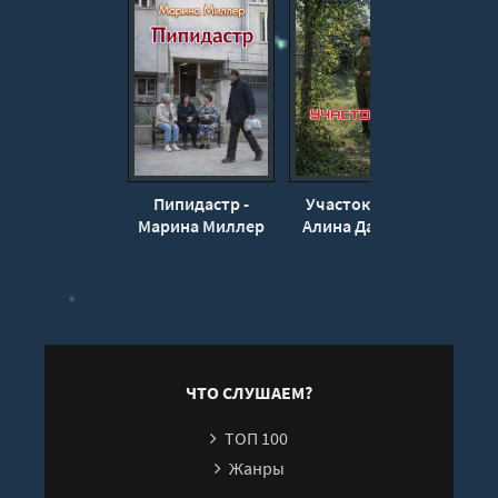
Пипидастр -
Участок № 12 -
Про
Марина Миллер
Алина Дарьина
Мар
ЧТО СЛУШАЕМ?
ТОП 100
Жанры