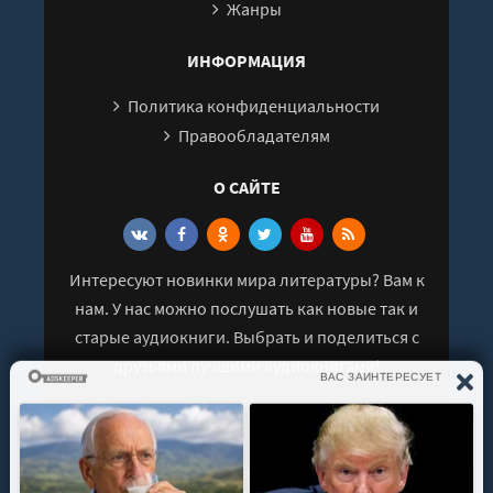
28
Жанры
29
ИНФОРМАЦИЯ
30
Политика конфиденциальности
31
Правообладателям
32
33
О САЙТЕ
34
35
Интересуют новинки мира литературы? Вам к
36
нам. У нас можно послушать как новые так и
37
старые аудиокниги. Выбрать и поделиться с
38
друзьями лучшими аудиокнигами!
39
40
41
© 2021 - 2026 kniga-audio.net. Все права
42
защищены.