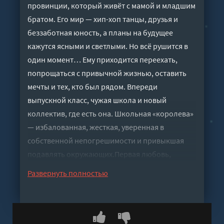
провинции, который живёт с мамой и младшим
братом. Его мир — хип-хоп танцы, друзья и
беззаботная юность, а планы на будущее
кажутся ясными и светлыми. Но всё рушится в
один момент… Ему приходится переехать,
попрощаться с привычной жизнью, оставить
мечты и тех, кто был рядом. Впереди
выпускной класс, чужая школа и новый
коллектив, где есть она. Школьная «королева»
— избалованная, жесткая, уверенная в
собственной непогрешимости и привыкшая
подавлять окружающих.Первая любовь,
первые испытания, ненависть, соперничество,
Развернуть полностью
ревность, травля, выпускной и шаг во взрослую
жизнь.Повествование ведётся от лица обоих
главных героев.Публикуется в авторской
редакции с сохранением авторских