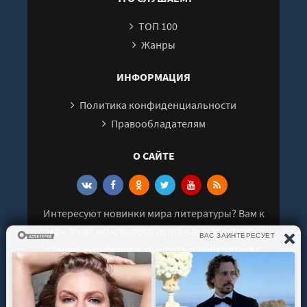
26
ТОП 100
27
Жанры
28
29
ИНФОРМАЦИЯ
30
Политика конфиденциальности
31
Правообладателям
О САЙТЕ
Интересуют новинки мира литературы? Вам к
нам. У нас можно послушать как новые так и
старые аудиокниги. Выбрать и поделиться с
друзьями лучшими аудиокнигами!