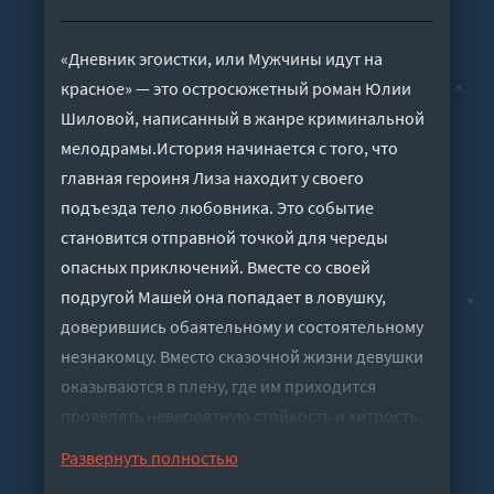
«Дневник эгоистки, или Мужчины идут на
красное» — это остросюжетный роман Юлии
Шиловой, написанный в жанре криминальной
мелодрамы.История начинается с того, что
главная героиня Лиза находит у своего
подъезда тело любовника. Это событие
становится отправной точкой для череды
опасных приключений. Вместе со своей
подругой Машей она попадает в ловушку,
доверившись обаятельному и состоятельному
незнакомцу. Вместо сказочной жизни девушки
оказываются в плену, где им приходится
проявлять невероятную стойкость и хитрость,
чтобы выжить и вернуть себе свободу.
Развернуть полностью
Слушать аудиокнигу "Дневник эгоистки, или