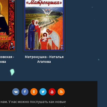
овская -
Матронушка - Наталья
рова
Агапова
нам. У нас можно послушать как новые