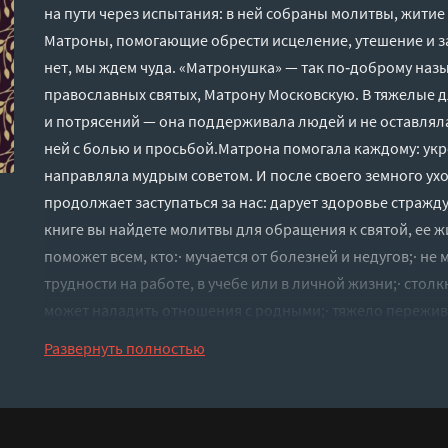
на пути через испытания: в ней собраны молитвы, жити
Матроны, помогающие обрести исцеление, утешение и з
нет, мы ждем чуда. «Матронушка» — так по‑доброму наз
православных святых, Матрону Московскую. В тяжелые д
и потрясений — она поддерживала людей и не оставляла 
ней с болью и просьбой.Матрона помогала каждому: укре
направляла мудрым советом. И после своего земного ух
продолжает заступаться за нас: дарует здоровье страж
книге вы найдете молитвы для обращения к святой, ее жи
поможет всем, кто:· мучается от болезней и недугов;· не
трудности на работе, в учебе или в личной жизни;· стол
может наладить отношения с родными;· тяжело пережива
равновесие и уверенность в себе. Просите святую Матро
Развернуть полностью
обретете поддержку, помощь и защиту.
Слушать аудиокнигу "Матрона Московская. Помощь, утеш
онлайн бесплатно без регистрации - полная версия