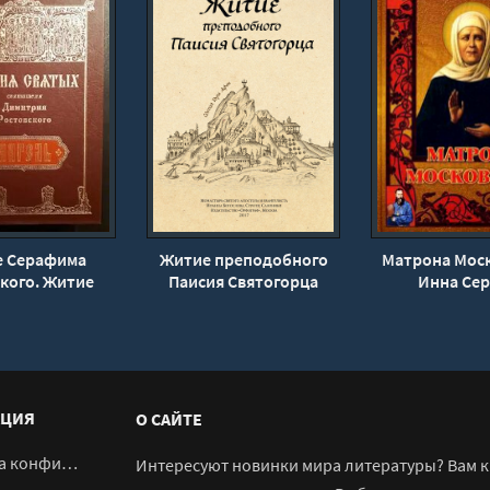
 Серафима
Житие преподобного
Матрона Моск
кого. Житие
Паисия Святогорца
Инна Се
я Ростовского
ЦИЯ
О САЙТЕ
денциальности
Интересуют новинки мира литературы? Вам к 