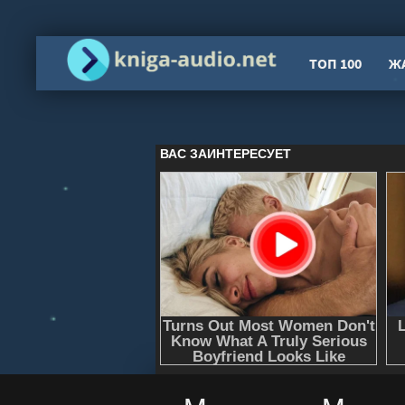
ТОП 100
Ж