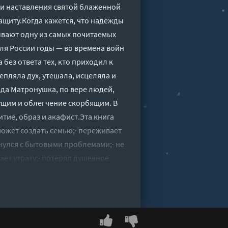
е и наставления святой блаженной
ащиту.Когда кажется, что надежды
ывают одну из самых почитаемых
ля России годы — во времена войн
без ответа тех, кто приходил к
пляла дух, утешала, исцеляла и
ода Матронушка, по вере людей,
дущим и облегчение скорбящим. В
тие, образ и акафист.Эта книга
 может создать семью;· переживает
кнулся с бытовыми проблемами;· не
ет утрату;· потерял душевное
ну искренне о самом важном — и
ение, защита - Ольга Светлова"