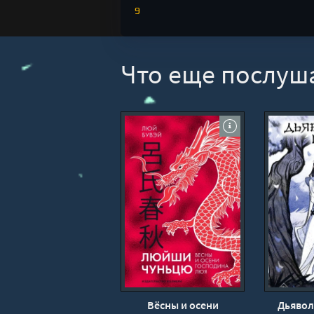
9
10
11
Что еще послуш
12
13
14
15
16
17
18
19
20
21
22
Вёсны и осени
Дьявол