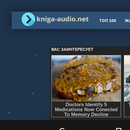
ТОП 100
Ж