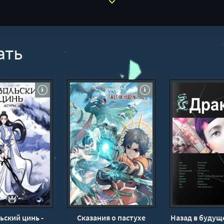
ать
ьский цинь -
Сказания о пастухе
Назад в будуще