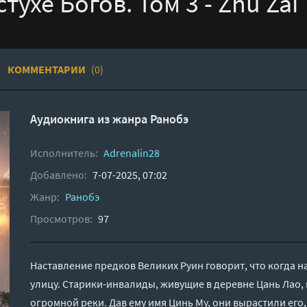
тухе Богов. Том 3 - Zhu Zai
КОММЕНТАРИИ
(0)
Аудиокнига из жанра
Ранобэ
Исполнитель:
Adrenalin28
Добавлено:
7-07-2025, 07:02
Жанр:
Ранобэ
Просмотров:
97
Наставление предков Великих Руин говорит, что когда н
улицу. Старики-инвалиды, живущие в деревне Цань Лао,
огромной реки. Дав ему имя Цинь Му, они вырастили его