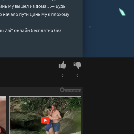
Цинь Му вышел из дома…— Будь
о начало пути Цинь Му к плохому
hu Zai" онлайн бесплатно без
0
0