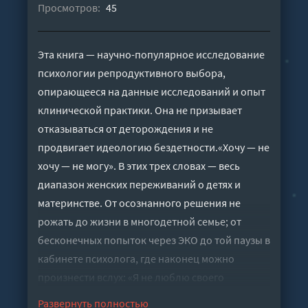
Просмотров:
45
Эта книга — научно-популярное исследование
психологии репродуктивного выбора,
опирающееся на данные исследований и опыт
клинической практики. Она не призывает
отказываться от деторождения и не
продвигает идеологию бездетности.«Хочу — не
хочу — не могу». В этих трех словах — весь
диапазон женских переживаний о детях и
материнстве. От осознанного решения не
рожать до жизни в многодетной семье; от
бесконечных попыток через ЭКО до той паузы в
кабинете психолога, где наконец можно
произнести вслух: «Я не люблю своего
ребенка» или «Мое тело меня подвело».Это
Развернуть полностью