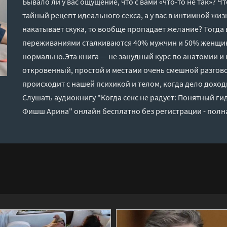
Бывало ли у вас ощущение, что с вами «что-то не так»? 
тайный рецепт идеального секса, а у вас в интимной жиз
накатывает скука, то вообще пропадает желание? Тогда 
переживаниями сталкиваются 40% мужчин и 50% женщин.
нормально.Эта книга — не занудный курс по анатомии и 
откровенный, простой и местами очень смешной разговор
происходит с нашей психикой и телом, когда дело доход
Слушать аудиокнигу "Когда секс не радует: Понятный ги
Фишш Арина" онлайн бесплатно без регистрации - полн