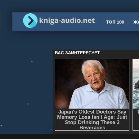
ТОП 100
Ж