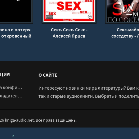
вина и потеря
Секс. Секс. Секс -
Секс-майо
: откровенный
Алексей Ярцев
соседству -
с сексологом |
Попов
я Фомичева -
д Аганов
ЦИЯ
О САЙТЕ
денциальности
Интересуют новинки мира литературы? Вам к 
адателям
так и старые аудиокниги. Выбрать и поделит
026 kniga-audio.net. Все права защищены.