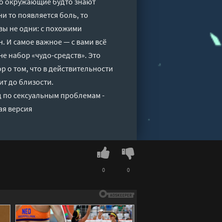
Что окружающие будто знают
ни то появляется боль, то
вы не одни: с похожими
 И самое важное — с вами всё
не набор «чудо-средств». Это
 о том, что в действительности
ит до близости.
д по сексуальным проблемам -
ая версия
0
0