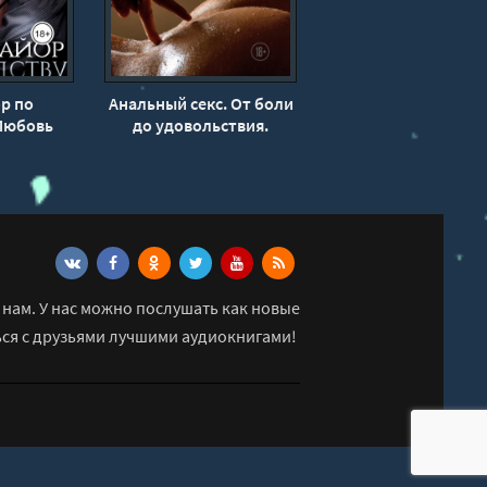
р по
Анальный секс. От боли
 Любовь
до удовольствия.
а
Пошаговая инструкция -
Валерия Агинская
нам. У нас можно послушать как новые
ься с друзьями лучшими аудиокнигами!