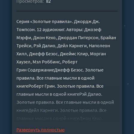
Просмотров:
82
Серия «Золотые правила». Джордж Дж.
Томпсон. 12 аудиокниг. Авторы: Джозеф
Мэрфи, Джон Кехо, Джордан Питерсон, Брайан
Трейси, Рэй Далио, Дейл Карнеги, Наполеон
Хилл, Джефф Безос, Джеймс Клир, Морган
Хаузел, Мэл Роббинс, Роберт
Грин СодержаниеДжефф Безос. Золотые
правила. Все главные мысли в одной
книгеРоберт Грин. Золотые правила. Все
главные мысли в одной книгеРэй Далио.
Золотые правила. Все главные мысли в одной
книгеДейл Карнеги. Золотые правила. Все
главные мысли в одной книгеДжон Кехо.
Золотые правила. 30 принципов работы с
Развернуть полностью