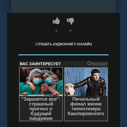
подсознанием в одной книгеДжеймс Клир.
Золотые правила. Все главные мысли в одной
книгеДжозеф Мэрфи. Золотые правила. Все
главные мысли в одной книгеДжордан
Питерсон. Золотые правила. 20 правил
0
0
осмысленной жизниМэл Роббинс. Золотые
СЛУШАТЬ АУДИОКНИГУ ОНЛАЙН
правила. Все главные мысли в одной
книгеБрайан Трейси. Золотые правила. Все
главные мысли в одной книгеМорган Хаузел.
Золотые правила. Все главные мысли в одной
книгеНаполеон Хилл. Золотые правила. Все
главные мысли в одной книге
Слушать аудиокнигу "Серия «Золотые правила
- Мэрфи Джозеф" онлайн бесплатно без
регистрации - полная версия