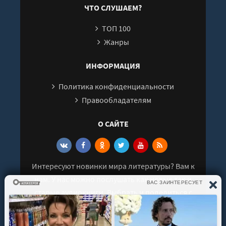
Пифагор
ЧТО СЛУШАЕМ?
01 026
ТОП 100
01 027
Жанры
01 028
01 029
ИНФОРМАЦИЯ
01 030
Политика конфиденциальности
01 031
Правообладателям
01 032
О САЙТЕ
02 001
02 002
02 003
Интересуют новинки мира литературы? Вам к
02 004
нам. У нас можно послушать как новые так и
02 005
старые аудиокниги. Выбрать и поделиться с
02 006
друзьями лучшими аудиокнигами!
02 007