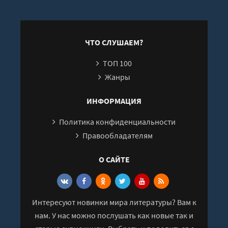
Кузина
счастливых
вампи
отношений -
М
Артем
Карпавичус
ЧТО СЛУШАЕМ?
ТОП 100
Жанры
ИНФОРМАЦИЯ
Политика конфиденциальности
Правообладателям
О САЙТЕ
Интересуют новинки мира литературы? Вам к
нам. У нас можно послушать как новые так и