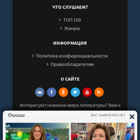
иск
ЧТО СЛУШАЕМ?
соб
ТОП 100
Жанры
ИНФОРМАЦИЯ
Политика конфиденциальности
Правообладателям
О САЙТЕ
Интересуют новинки мира литературы? Вам к
нам. У нас можно послушать как новые так и
старые аудиокниги. Выбрать и поделиться с
друзьями лучшими аудиокнигами!