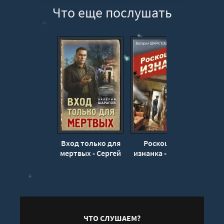
Что еще послушать
12
13
14
Вход только для
Роскошная
Г
мертвых - Сергей
изнанка - Сергей
п
Жоголь
Жоголь
Викт
ЧТО СЛУШАЕМ?