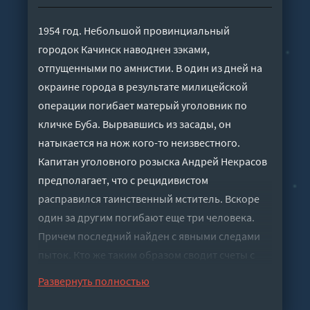
1954 год. Небольшой провинциальный
городок Качинск наводнен зэками,
отпущенными по амнистии. В один из дней на
окраине города в результате милицейской
операции погибает матерый уголовник по
кличке Буба. Вырвавшись из засады, он
натыкается на нож кого-то неизвестного.
Капитан уголовного розыска Андрей Некрасов
предполагает, что с рецидивистом
расправился таинственный мститель. Вскоре
один за другим погибают еще три человека.
Причем последний найден с явными следами
пыток. Кто же таким образом сводит счеты с
людьми, внешне не связанными друг с другом?
Развернуть полностью
Некрасов наводит справки о жертвах и