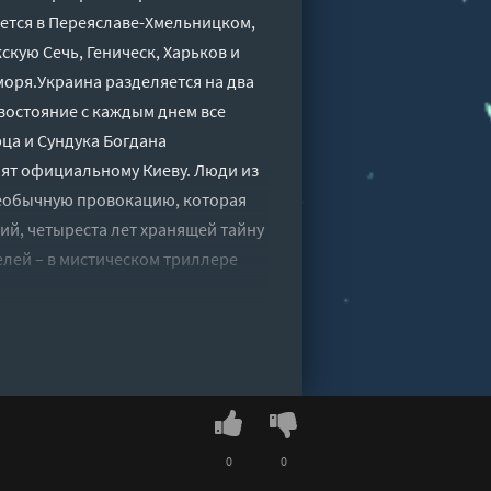
ется в Переяславе-Хмельницком,
кую Сечь, Геническ, Харьков и
моря.Украина разделяется на два
ивостояние с каждым днем все
ца и Сундука Богдана
оят официальному Киеву. Люди из
необычную провокацию, которая
ий, четыреста лет хранящей тайну
ей – в мистическом триллере
ександр Андреев" онлайн
0
0