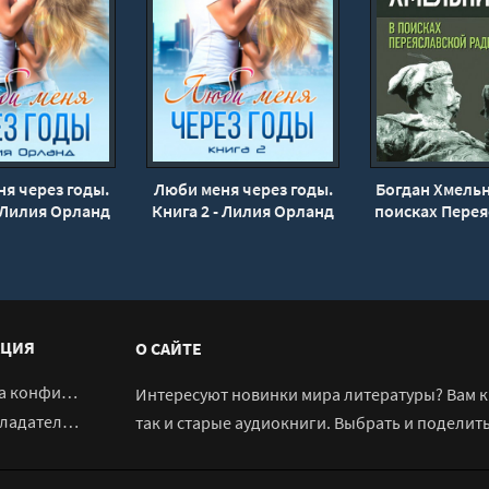
я через годы.
Люби меня через годы.
Богдан Хмельн
- Лилия Орланд
Книга 2 - Лилия Орланд
поисках Перея
Рады - Але
Андреев, М
Андре
ЦИЯ
О САЙТЕ
денциальности
Интересуют новинки мира литературы? Вам к 
адателям
так и старые аудиокниги. Выбрать и поделит