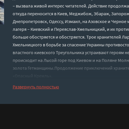
– вызвала живой интерес читателей. Действие продолжа
откуда переносится в Киев, Меджибож, Збараж, Запорожс
Днепропетровск, Одессу, Измаил, на Азовское и Черное 
лагеря – Киевский и Переяслав-Хмельницкий, и их прот
больше обостряется и обостряется. Трое хранителей Лар
Хмельницкого в борьбе за спасение Украины противост
властного киевского Треугольника устраивают героям 
происходит на Лысой горе под Киевом и на Поляне Молн
золота Гетманщины.Продолжение приключений хранител
«Опасный Кремль».
Слушать аудиокнигу "Переведи меня через Майдан - Ал
Развернуть полностью
бесплатно без регистрации - полная версия