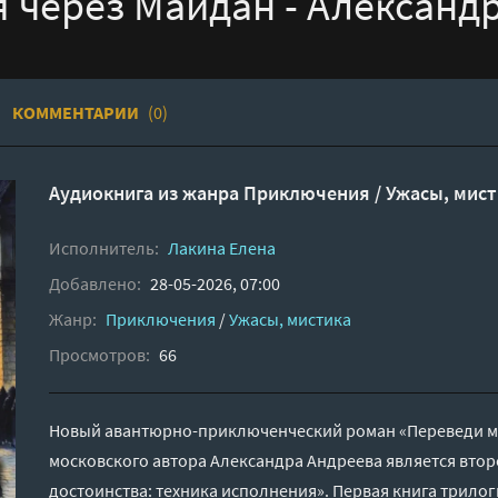
 через Майдан - Александ
КОММЕНТАРИИ
(0)
Аудиокнига из жанра
Приключения
/
Ужасы, мист
Исполнитель:
Лакина Елена
Добавлено:
28-05-2026, 07:00
Жанр:
Приключения
/
Ужасы, мистика
Просмотров:
66
Новый авантюрно-приключенческий роман «Переведи ме
московского автора Александра Андреева является вто
достоинства: техника исполнения». Первая книга трило