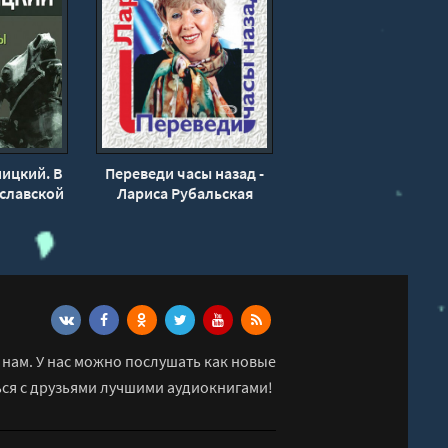
ицкий. В
Переведи часы назад -
славской
Лариса Рубальская
ксандр
аксим
ев
нам. У нас можно послушать как новые
ься с друзьями лучшими аудиокнигами!