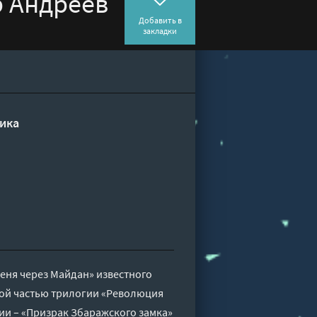
р Андреев
Добавить в
закладки
ика
ня через Майдан» известного
рой частью трилогии «Революция
гии – «Призрак Збаражского замка»