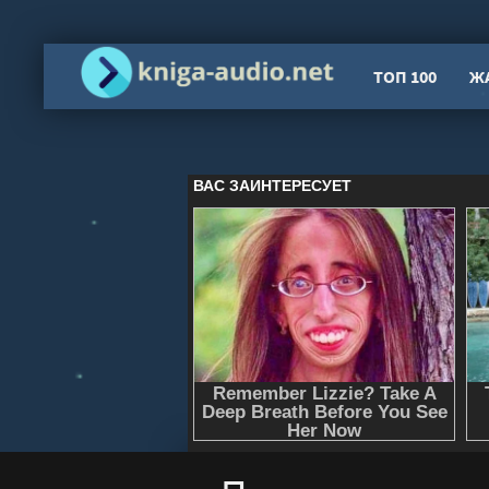
ТОП 100
Ж