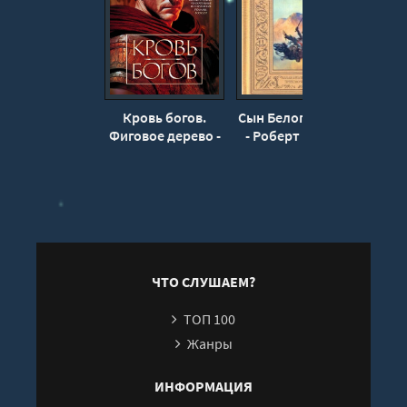
Кровь богов.
Сын Белого Волка
Дь
Фиговое дерево -
- Роберт Говард
кро
Конн Иггульден
ЧТО СЛУШАЕМ?
ТОП 100
Жанры
ИНФОРМАЦИЯ