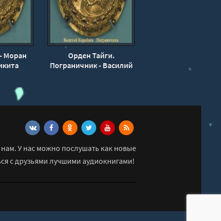
- Моран
Орден Тайги.
икита
Пограничник - Василий
асилий
Кораблев
ев
нам. У нас можно послушать как новые
ься с друзьями лучшими аудиокнигами!