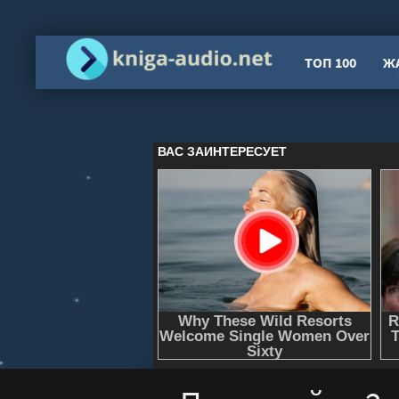
ТОП 100
Ж