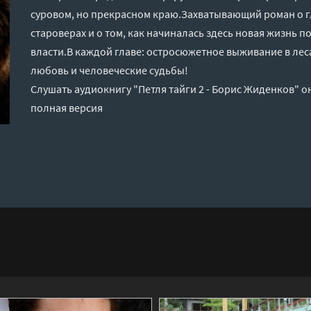
суровом, но прекрасном краю.Захватывающий роман о г
староверах и о том, как начиналась здесь новая жизнь 
власти.В каждой главе: остросюжетное выживание в лесах
любовь и человеческие судьбы!
Слушать аудиокнигу "Петля тайги 2 - Борис Жиденков" о
полная версия