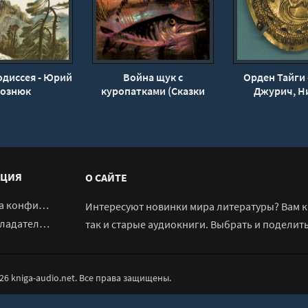
одиссея - Юрий
Война щук с
Орден Тайги 
ознюк
куропатками (Сказки
Джурич, Н
народов тайги и
Матвеев, В
тундры) - неизвестен
Корабл
Автор
ЦИЯ
О САЙТЕ
денциальности
Интересуют новинки мира литературы? Вам к 
адателям
так и старые аудиокниги. Выбрать и поделит
026 kniga-audio.net. Все права защищены.