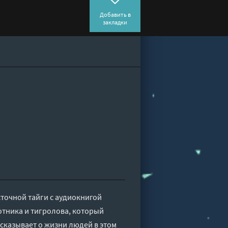
Добавить в
закладки
сточной тайги с аудиокнигой
отника и тигролова, который
сказывает о жизни людей в этом