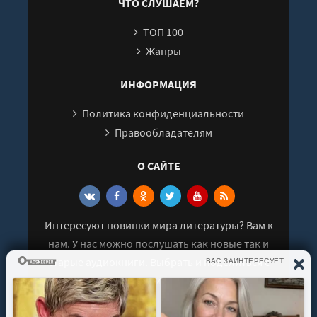
ЧТО СЛУШАЕМ?
невероятно -
026
Бренна Хассетт
ТОП 100
027
Жанры
028
029
ИНФОРМАЦИЯ
030
Политика конфиденциальности
031
Правообладателям
032
О САЙТЕ
033
034
035
Интересуют новинки мира литературы? Вам к
036
нам. У нас можно послушать как новые так и
037
старые аудиокниги. Выбрать и поделиться с
038
друзьями лучшими аудиокнигами!
039