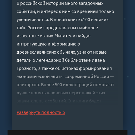
В российской истории много загадочных
событий, и интерес к ним со временем только
увеличивается. В новой книге «100 великих
тайн России» представлены наиболее
известные из них. Читатели найдут
интригующую информацию о
древнеславянских обычаях, узнают новые
детали о легендарной библиотеке Ивана
Грозного, а также об истоках формирования
экономической элиты современной России —
олигархов. Более 500 иллюстраций помогают
лучше понять ключевых персонажей этих
значительных событий. Эта книга будет
полезна всем, кто увлекается историей России.
Развернуть полностью
Слушать аудиокнигу "100 великих тайн России -
Кубеев Михаил" онлайн бесплатно без
регистрации - полная версия