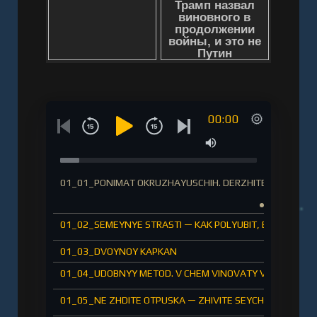
00:00
01_01_PONIMAT OKRUZHAYUSCHIH. DERZHITES OT INYH 
01_02_SEMEYNYE STRASTI — KAK POLYUBIT, ESLI NENAVI
01_03_DVOYNOY KAPKAN
01_04_UDOBNYY METOD. V CHEM VINOVATY VASHI RODITE
01_05_NE ZHDITE OTPUSKA — ZHIVITE SEYCHAS!