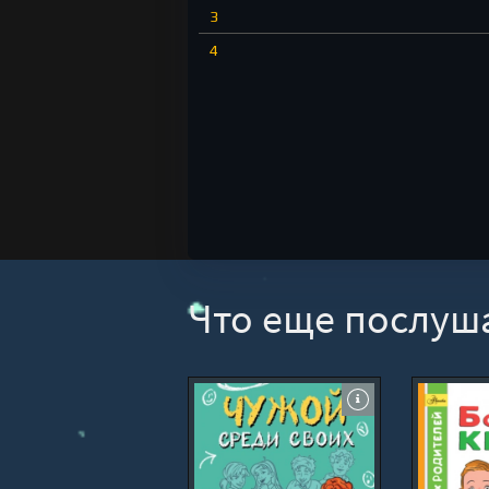
3
4
Что еще послуш