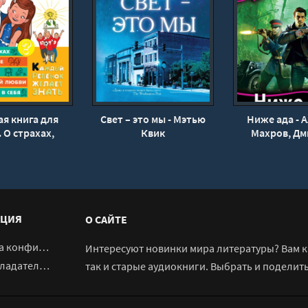
я книга для
Свет – это мы - Мэтью
Ниже ада - 
 О страхах,
Квик
Махров, Д
школе, первой
Полит
вере в себя -
а Чеснова
ЦИЯ
О САЙТЕ
денциальности
Интересуют новинки мира литературы? Вам к 
адателям
так и старые аудиокниги. Выбрать и поделит