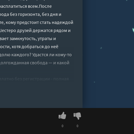
 расплатиться всем.После
да без горизонта, без дня и
те, кому предстоит стать надеждой
Шестеро друзей держатся рядом и
ает замкнутость, утраты и
сти, хотя добраться до неё
олю каждого? Удастся ли кому-то
 долгожданная свобода — и какой
платно без регистрации - полная
0
0