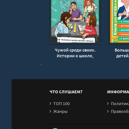
Чужой среди своих.
Больша
Истории о школе,
детей.
дружбе, страхах и вере
дружбе, 
в себя
любви и 
Ирин
ЧТО СЛУШАЕМ?
ИНФОРМА
ТОП 100
Политика конфи
Жанры
Правообл