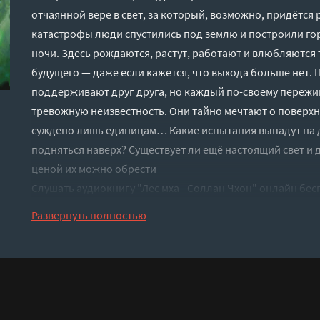
отчаянной вере в свет, за который, возможно, придётся
катастрофы люди спустились под землю и построили горо
ночи. Здесь рождаются, растут, работают и влюбляются 
будущего — даже если кажется, что выхода больше нет. 
поддерживают друг друга, но каждый по-своему пережив
тревожную неизвестность. Они тайно мечтают о поверхно
суждено лишь единицам… Какие испытания выпадут на д
подняться наверх? Существует ли ещё настоящий свет и
ценой их можно обрести
Слушать аудиокнигу "Лес мха - Соллан Чхон" онлайн бес
версия
Развернуть полностью