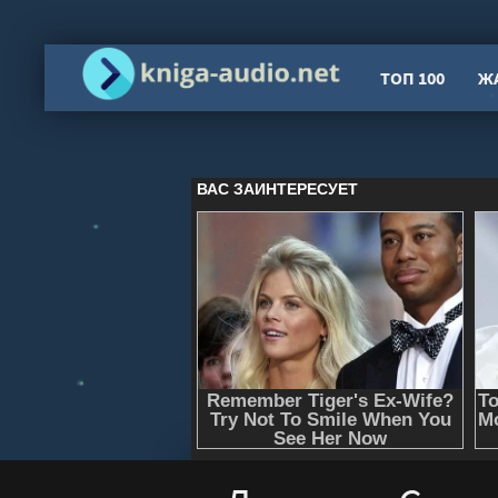
ТОП 100
Ж