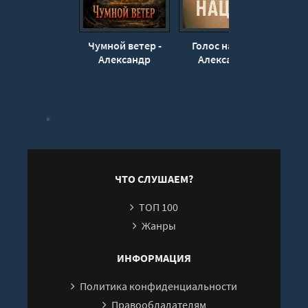
Чумной ветер -
Голос нации -
Александр
Александр
А
Науменко
Науменко
Н
ЧТО СЛУШАЕМ?
ТОП 100
Жанры
ИНФОРМАЦИЯ
Политика конфиденциальности
Правообладателям