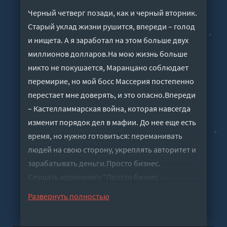
Черный четверг позади, как и черный вторник.
Старый уклад жизни рушится, впереди – голод
и нищета. А я заработал на этом больше двух
миллионов долларов.На мою жизнь больше
никто не покушается, Маранцано соблюдает
перемирие, но мой босс Массерия постепенно
перестает мне доверять, и это опасно.Впереди
– Кастелламмарская война, которая навсегда
изменит порядок дел в мафии. До нее еще есть
время, но нужно готовиться: переманивать
людей на свою сторону, укреплять авторитет и
зарабатывать деньги.Просто бизнес.
Слушать аудиокнигу "Просто бизнес -
Выборнов Наиль" онлайн бесплатно без
Развернуть полностью
регистрации - полная версия