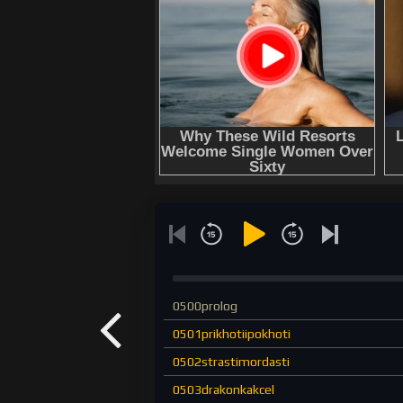
0500prolog
0501prikhotiipokhoti
0502strastimordasti
0503drakonkakcel