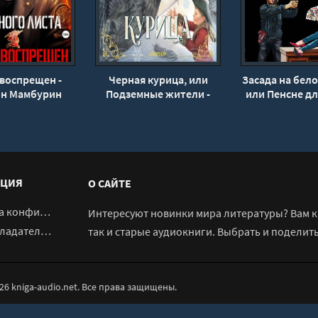
воспрещен -
Черная курица, или
Засада на бело
он Мамбурин
Подземные жители -
или Пенсне дл
Антоний Погорельский
курицы - Г
Кулико
ЦИЯ
О САЙТЕ
денциальности
Интересуют новинки мира литературы? Вам к 
адателям
так и старые аудиокниги. Выбрать и поделит
026 kniga-audio.net. Все права защищены.