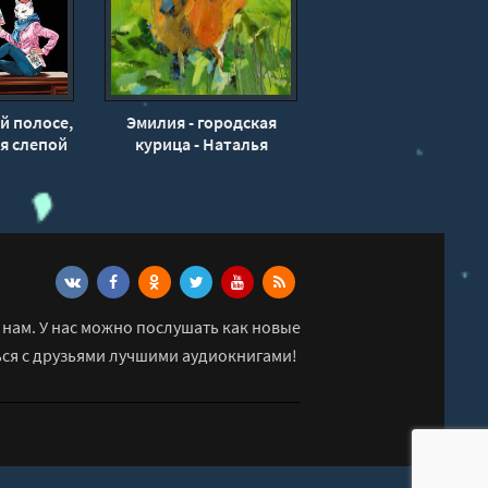
й полосе,
Эмилия - городская
я слепой
курица - Наталья
алина
Николаева
ва
нам. У нас можно послушать как новые
ься с друзьями лучшими аудиокнигами!