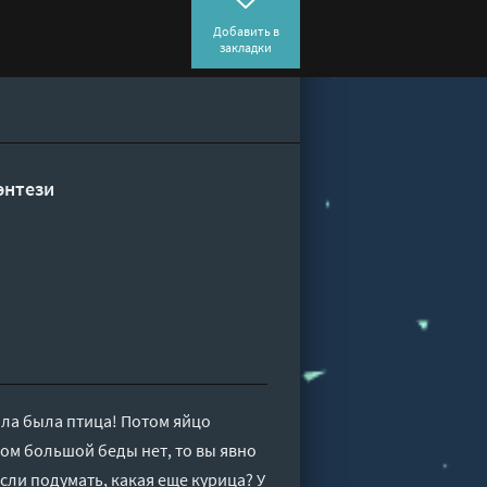
Добавить в
закладки
энтези
ала была птица! Потом яйцо
этом большой беды нет, то вы явно
сли подумать, какая еще курица? У