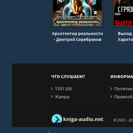
0518konfliktpolitesov
0519celopravdyvaetgadstva
0520epilog
Архитектор реальности
Выход 
- Дмитрий Серебряков
Харит
ЧТО СЛУШАЕМ?
ИНФОРМА
ТОП 100
Политика конфи
Жанры
Правообл
© 2021 - 2