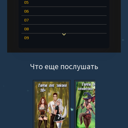
05
06
07
08
09
10
11
Что еще послушать
12
13
14
15
16
17
18
19