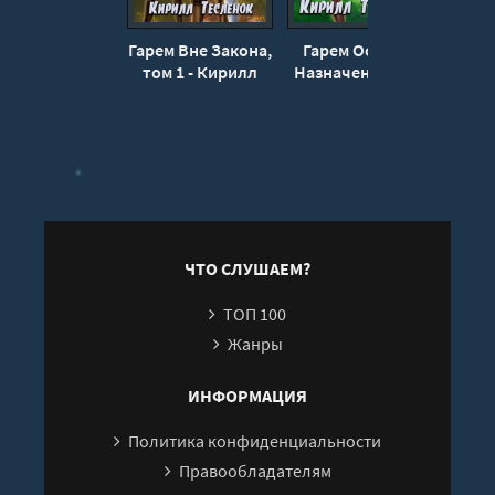
20
Гарем Вне Закона,
Гарем Особого
Гаре
21
том 1 - Кирилл
Назначения, том
Режи
Тесленок
2 - Кирилл
Кири
22
Тесленок
23
24
25
ЧТО СЛУШАЕМ?
ТОП 100
Жанры
ИНФОРМАЦИЯ
Политика конфиденциальности
Правообладателям