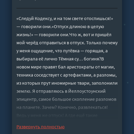
«Следуй Кодексу, и на том свете отоспишься!»
— говорили они.«Отпуск длиною в целую
жизнь!» — говорили они.Что ж, вот и пришёл
мой черёд отправиться в отпуск. Только почему
у меня ощущение, что путёвка — горящая, а
выбирала её лично Тёмная су… богиня?В
новом мире правят бал аристократы от магии,
техника соседствует с артефактами, а разломы,
из которых прут иномирные твари, заполонили
землю. Я отправляюсь в Йеллоустоунский
эпицентр, самое большое скопление разломов
на планете. Зачем? Конечно, развлекаться!
Ведь у меня же отпуск! А где ещё такие
аттракционы найдёшь?
Развернуть полностью
Слушать аудиокнигу "Темный охотник 12 -