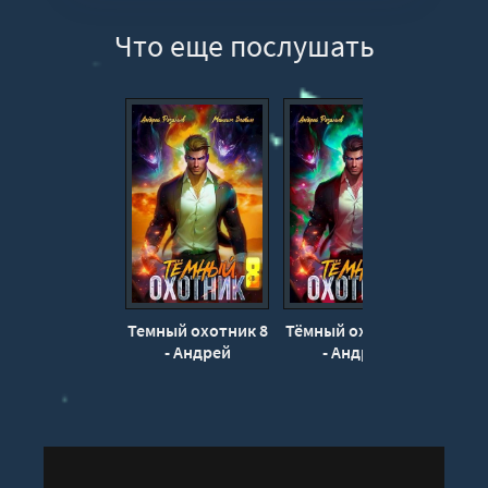
Что еще послушать
Темный охотник 8
Тёмный охотник 7
Темны
- Андрей
- Андрей
Розальев, Максим
Розальев, Максим
Розал
Злобин
Злобин