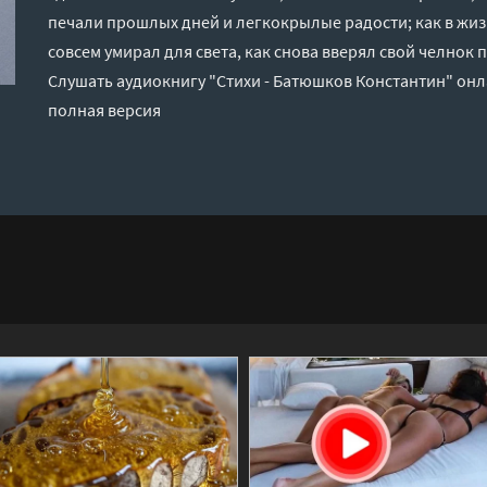
печали прошлых дней и легкокрылые радости; как в жиз
совсем умирал для света, как снова вверял свой челно
Слушать аудиокнигу "Стихи - Батюшков Константин" онл
полная версия