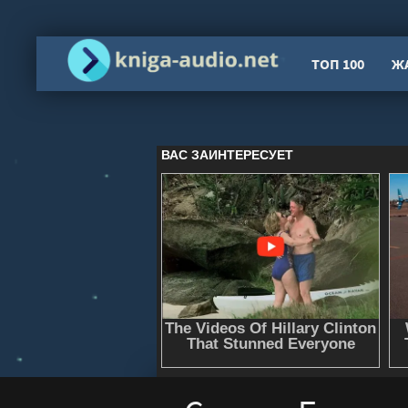
ТОП 100
Ж