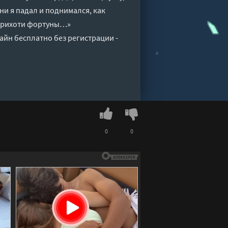
ни я падал и поднимался, как
к прихоти фортуны…»
айн бесплатно без регистрации -
0
0