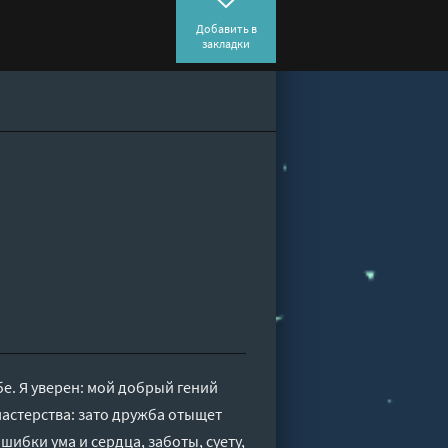
Добавить в
закладки
бе. Я уверен: мой добрый гений
мастерства: зато дружба отыщет
шибки ума и сердца, заботы, суету,