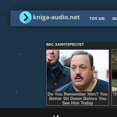
ТОП 100
Ж