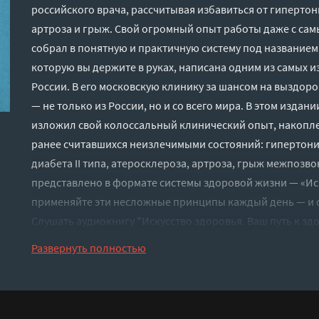
российского врача, рассчитывая избавиться от гипертон
артроза и грыж. Свой огромный опыт работы даже с са
собрал в понятную и практичную систему под названием
которую вы держите в руках, написана одним из самых и
России. В его московскую клинику за шансом на выздо
— не только из России, но и со всего мира. В этом издан
изложил свой колоссальный клинический опыт, накопле
ранее считавшихся неизлечимыми состояний: гипертони
диабета II типа, атеросклероза, артроза, грыж межпозво
представлено в формате системы здоровой жизни — «Иск
применяйте эти несложные принципы каждый день — и 
Слушать аудиокнигу "Искусство здоровья. Ваш путь к зд
Шишонин" онлайн бесплатно без регистрации - полная 
Развернуть полностью