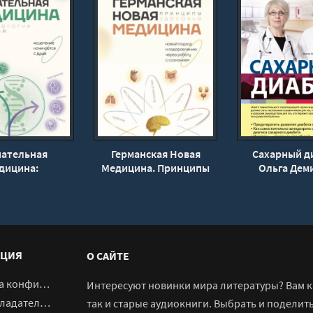
нательная
Германская Новая
Сахарный ди
дицина:
Медицина. Принципы
Ольга Дем
ехнологии
здоровья - Олег
я - Александр
Матвеев
емений
ЦИЯ
О САЙТЕ
денциальности
Интересуют новинки мира литературы? Вам к 
адателям
так и старые аудиокниги. Выбрать и поделит