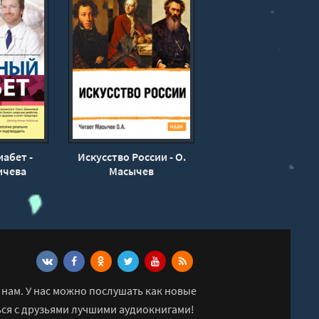
абет -
Искусство России - О.
ичева
Масычев
нам. У нас можно послушать как новые
ься с друзьями лучшими аудиокнигами!