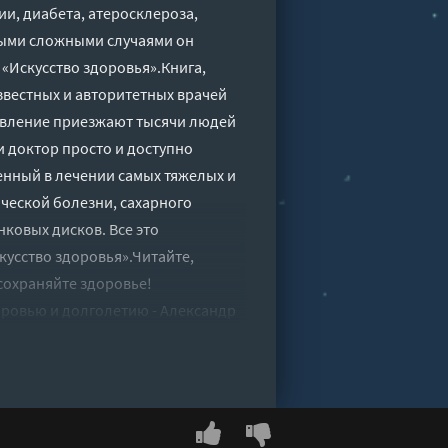
ии, диабета, атеросклероза,
мыми сложными случаями он
 «Искусство здоровья».Книга,
звестных и авторитетных врачей
ровление приезжают тысячи людей
ии доктор просто и доступно
нный в лечении самых тяжелых и
ческой болезни, сахарного
нковых дисков. Все это
усство здоровья».Читайте,
сохраняйте здоровье!
оровью и долголетию - Александр
версия