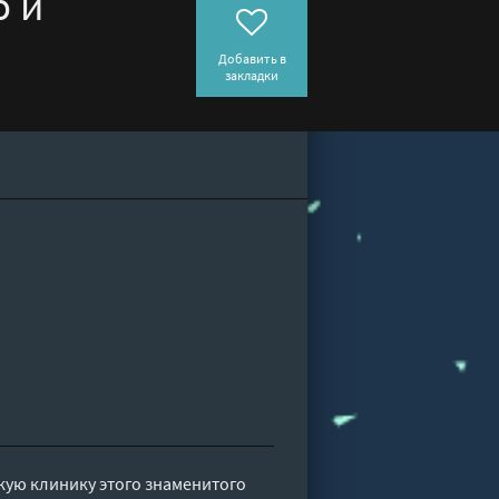
ю и
Добавить в
закладки
кую клинику этого знаменитого