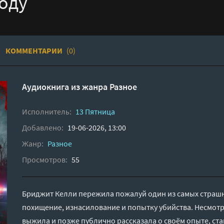
боду
КОММЕНТАРИИ
(0)
Аудиокнига из жанра
Разное
Исполнитель:
13 Пятница
Добавлено:
19-06-2026, 13:00
Жанр:
Разное
Просмотров:
55
Бриджит Келли пережила пожалуй один из самых страш
похищение, изнасилование и попытку убийства. Несмотр
выжила и позже публично рассказала о своём опыте, ст