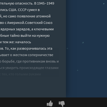
тельную опасность. В 1945–1949
лись США. СССР сумел в
й, но само появление атомной
во с Америкой.Советский Союз
и ядерных зарядов, а ключевыми
обные тайно выйти на нужную
 тем же: началось
. То, как разворачивалась эта
зывает о жестком соперничестве
 борьбе, где противникам вновь и
ься увидеть происходящее глазами
 тех, кто голыми руками
ереборочные люки в горящем или
ного противника и нес на себе
против США, 1945-1972 - Леонов
сия