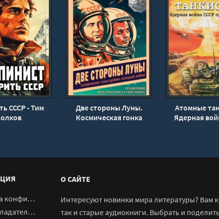
ь СССР - Тим
Две стороны Луны.
Атомные тан
олков
Космическая гонка
Ядерная вой
времен холодной войны
против НА
- Алексей Леонов
Владислав 
ЦИЯ
О САЙТЕ
денциальности
Интересуют новинки мира литературы? Вам к 
адателям
так и старые аудиокниги. Выбрать и поделит