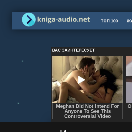
ТОП 100
Ж