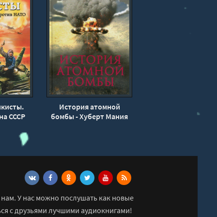
кисты.
История атомной
на СССР
бомбы - Хуберт Мания
ТО -
Морозов
нам. У нас можно послушать как новые
ься с друзьями лучшими аудиокнигами!