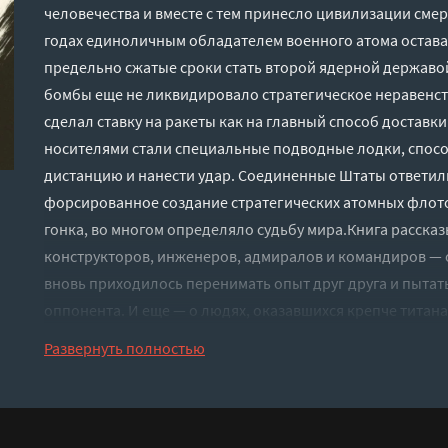
человечества и вместе с тем принесло цивилизации смер
годах единоличным обладателем военного атома остава
предельно сжатые сроки стать второй ядерной державо
бомбы еще не ликвидировало стратегическое неравенст
сделал ставку на ракеты как на главный способ доставк
носителями стали специальные подводные лодки, спос
дистанцию и нанести удар. Соединенные Штаты ответили
форсированное создание стратегических атомных флотов
гонка, во многом определяло судьбу мира.Книга расска
конструкторов, инженеров, адмиралов и командиров — о
вновь приходилось перенимать опыт друг друга и пытат
оппонента. И еще — о людях, оказавшихся крепче титана:
вычерпывал радиоактивную воду, изнутри задраивал п
Развернуть полностью
затопляемом отсеке, держал на прицеле корабли вероят
страшную ответственность за жизни миллионов.
Слушать аудиокнигу "Искусство подводной войны. СССР 
Павел" онлайн бесплатно без регистрации - полная вер