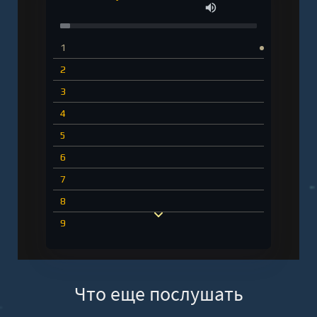
Шибанов Дмитрий" онлайн бесплатно без
регистрации - полная версия
1
2
3
4
5
6
7
8
9
10
11
Что еще послушать