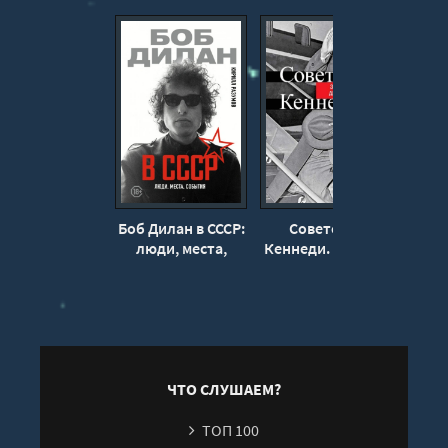
Боб Дилан в СССР:
Советский
Впе
люди, места,
Кеннеди. Загадка
Совок
события - Кирилл
по имени
П
Разумов
Дмитрий
Шепилов -
Дмитрий Косырев
ЧТО СЛУШАЕМ?
ТОП 100