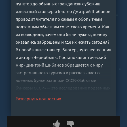
пунктов до обычных гражданских убежищ —
известный сталкер и блогер Дмитрий Шибанов
проводит читателя по самым любопытным
подземным объектам советского времени. Как
их возводили, зачем они были нужны, почему
оказались заброшены и где их искать сегодня?
В новой книге сталкер, блогер, путешественник
и автор «Чернобыль. Постапокалиптический
мир» Дмитрий Шибанов обращается к миру
экстремального туризма и рассказывает о
военных бункерах эпохи СССР.«Забытые
бункеры СССР» — это исследование подземных
сооружений советской эпохи: от
Развернуть полностью
правительственных и военных центров
управления до защитных укрытий для
населения. Автор объясняет, для каких задач
создавались эти объекты, чем отличались их