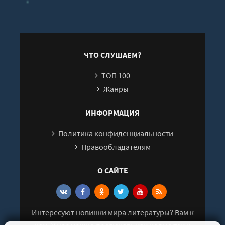
любви и
пе
романтики - Дон
рыц
Аврора Хант
Ев
ЧТО СЛУШАЕМ?
ТОП 100
Жанры
ИНФОРМАЦИЯ
Политика конфиденциальности
Правообладателям
О САЙТЕ
Интересуют новинки мира литературы? Вам к