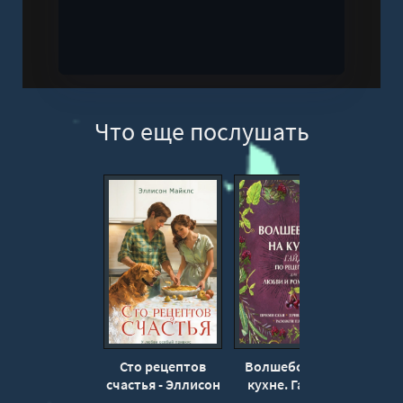
Что еще послушать
Сто рецептов
Волшебство на
Ис
счастья - Эллисон
кухне. Гайд по
вкус
Майклс
рецептам для
Га