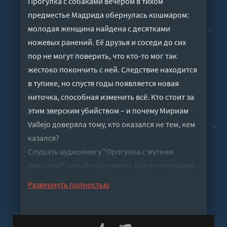
Прогулка с собаками вечером в тихом
предместье Мадрида обернулась кошмаром:
молодая женщина найдена с десятками
ножевых ранений. Её друзья и соседи до сих
пор не могут поверить, что кто-то мог так
жестоко покончить с ней. Следствие находится
в тупике, но спустя годы появляется новая
ниточка, способная изменить всё. Кто стоит за
этим зверским убийством – и почему Мириам
Vallejo доверяла тому, кто оказался не тем, кем
казался?
Слушать аудиокнигу "Прогулка с жутким
финалом" онлайн бесплатно без регистрации -
полная версия
Развернуть полностью