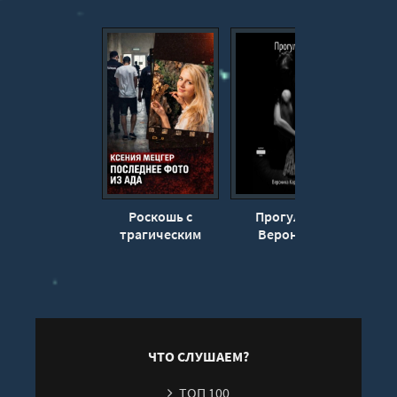
Роскошь с
Прогулка -
Лёгка
трагическим
Вероника
Марк
финалом
Карпенко
ЧТО СЛУШАЕМ?
ТОП 100